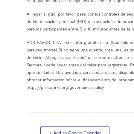
Para quienes buscan trabajo, instrucciones y sugerencias
Al llegar al sitio, por favor, pase por los controles de 
de identificación personal (PID) en recepción e informarles 
para los participantes entre 5 y 10 minutos antes de la ho
POR FAVOR, LEA. Este taller gratuito está disponible en 
para registrarse! Si no tiene una cuenta, cree una; es gra
de inicio. Al registrarse, recibirá un correo electrónico 
Siempre puede llegar antes del taller para registrarse.
oportunidades. Hay ayudas y servicios auxiliares disponib
obtener información sobre el financiamiento del progra
https://philaworks.org/governance-policy
+ Add to Google Calendar