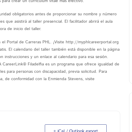
 para crear un currículum vitae más efectivo.
seguridad obligatorios antes de proporcionar su nombre y número
que asistirá al taller presencial. El facilitador abrirá el aula
ra de inicio del taller.
el Portal de Carreras PHL. ¡Visite http://myphlcareerportal.org
tis. El calendario del taller también está disponible en la página
con instrucciones y un enlace al calendario para esa sesión.
 PA CareerLink® Filadelfia es un programa que ofrece igualdad de
les para personas con discapacidad, previa solicitud. Para
ma, de conformidad con la Enmienda Stevens, visite
+ iCal / Outlook export