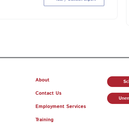
About
Sc
Contact Us
Unem
Employment Services
Training